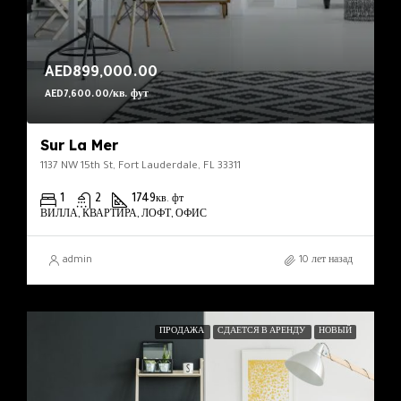
AED899,000.00
AED7,600.00/кв. фут
Sur La Mer
1137 NW 15th St, Fort Lauderdale, FL 33311
1
2
1749
кв. фт
ВИЛЛА, КВАРТИРА, ЛОФТ, ОФИС
admin
10 лет назад
ПРОДАЖА
СДАЕТСЯ В АРЕНДУ
НОВЫЙ