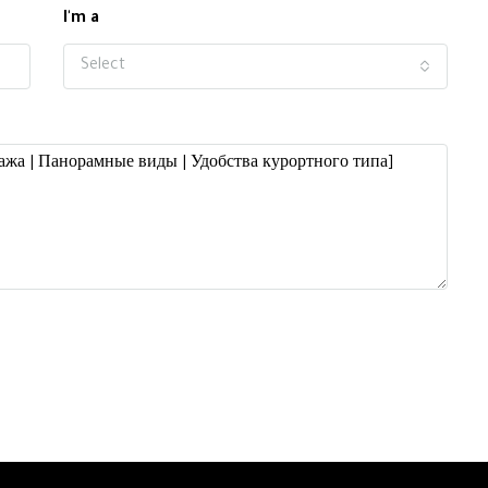
I'm a
Select