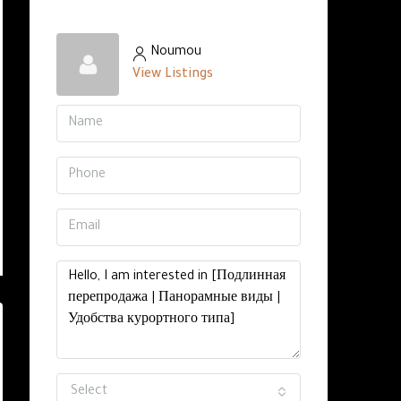
Noumou
View Listings
Select