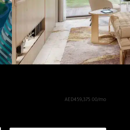
459375
AED1,837,500.00
AED459,375.00/mo