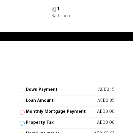
1
m
Bathroom
Down Payment
AED0.15
Loan Amount
AED0.85
Monthly Mortgage Payment
AED0.00
Property Tax
AED0.00