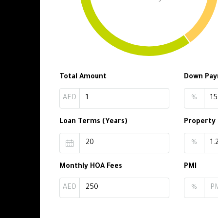
Total Amount
Down Pa
AED
%
Loan Terms (Years)
Property
%
Monthly HOA Fees
PMI
AED
%