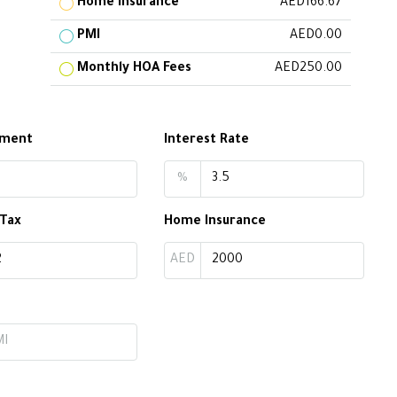
Home Insurance
AED166.67
PMI
AED0.00
Monthly HOA Fees
AED250.00
yment
Interest Rate
%
 Tax
Home Insurance
AED