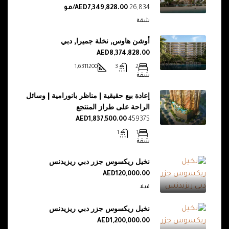
26,834
AED7,349,828.00/مو
شقة
أوشن هاوس, نخلة جميرا, دبي
AED8,374,828.00
1,631
1200
3
2
شقة
إعادة بيع حقيقية | مناظر بانورامية | وسائل
الراحة على طراز المنتجع
AED1,837,500.00
459375
1
1
شقة
نخيل ريكسوس جزر دبي ريزيدنس
AED120,000.00
فيلا
نخيل ريكسوس جزر دبي ريزيدنس
AED1,200,000.00