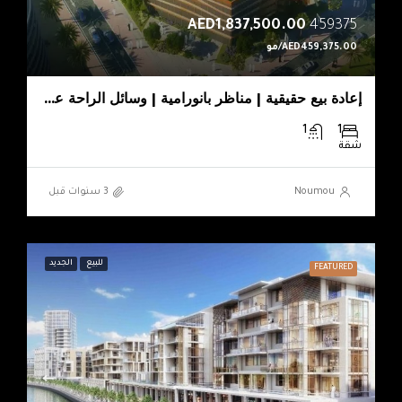
AED1,837,500.00
459375
AED459,375.00/مو
إعادة بيع حقيقية | مناظر بانورامية | وسائل الراحة على طراز المنتجع
1
1
شقة
Noumou
للبيع
الجديد
FEATURED