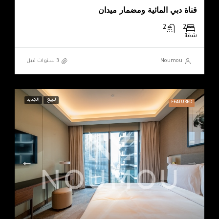
قناة دبي المائية ومضمار ميدان
2
2
شقة
Noumou
للبيع
الجديد
FEATURED