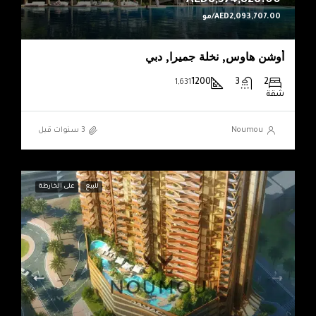
AED8,374,828.00
AED2,093,707.00/مو
أوشن هاوس, نخلة جميرا, دبي
1200
3
2
1,631
شقة
Noumou
للبيع
على الخارطة