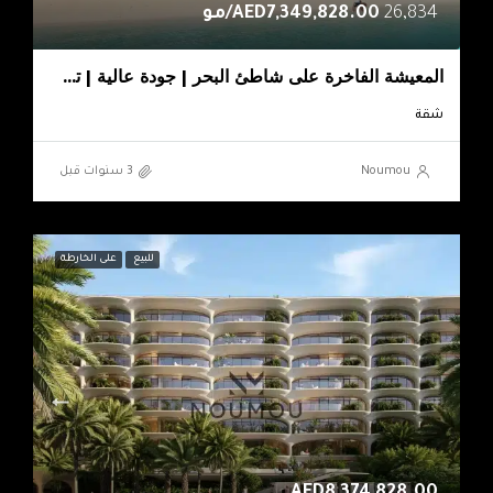
26,834
AED7,349,828.00/مو
المعيشة الفاخرة على شاطئ البحر | جودة عالية | تشطيبات أنيقة
شقة
Noumou
للبيع
على الخارطة