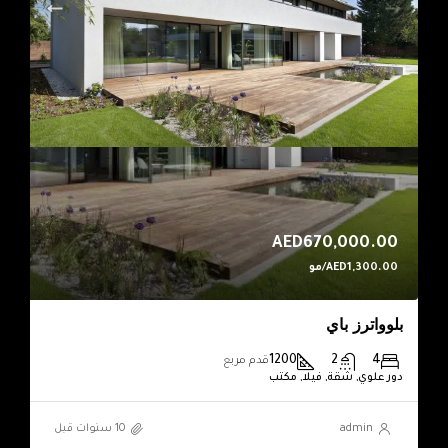
AED670,000.00
AED1,300.00/مو
بلوواترز باي
1200
2
4
قدم مربع
دور علوي, شقة, فيلا, مكتب
admin