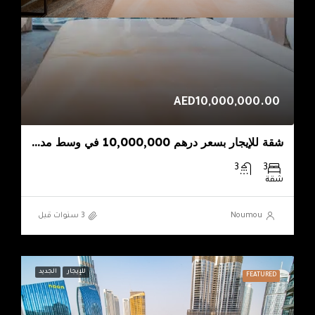
AED10,000,000.00
شقة للإيجار بسعر درهم 10,000,000 في وسط مدينة دبي – Noumouproperties
3
3
شقة
Noumou
للإيجار
الجديد
FEATURED