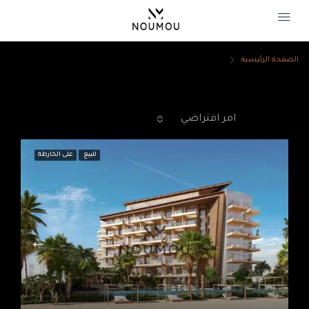
الصفحة الرئيسية
ساونا
ساونا
ترتيب حسب:
امر افتراضي
12 Properties
للبيع
على الخارطة