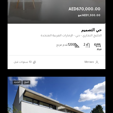
AED670,000.00
AED1,300.00/مو
حي التصميم
الخليج التجاري - دبي - الإمارات العربية المتحدة
1200
2
4
قدم مربع
فيلا
Meraas
للبيع
الجديد