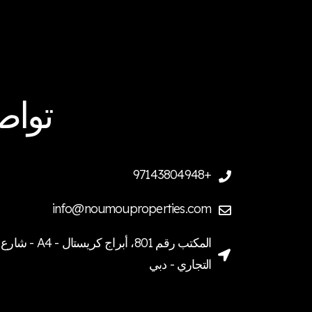
تواص
+97143804948
info@noumouproperties.com
المكتب رقم 801، أبرا
التجاري - دبي