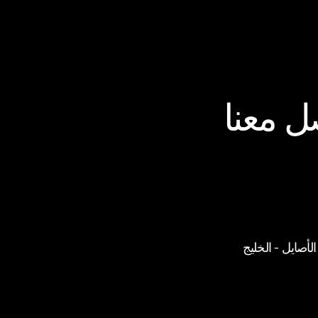
ل معنا
ج كريستال - A4 - شارع الأصايل - الخليج