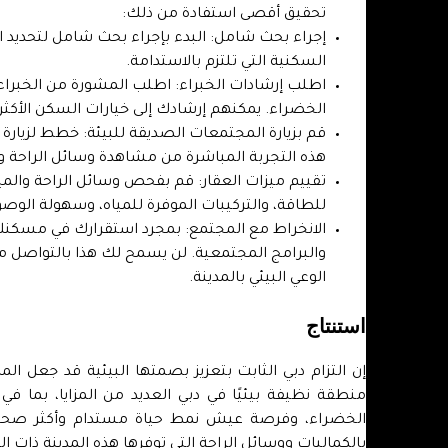
تحقيق أقصى استفادة من ذلك:
إجراء بحث شامل: البدء بإجراء بحث شامل لتحديد ال
السكنية التي تلتزم بالاستدامة.
اطلب إرشادات الخبراء: اطلب المشورة من الخبراء 
الخضراء. يمكنهم إرشادك إلى خيارات السكن الأكثر 
قم بزيارة المجتمعات الصديقة للبيئة: خطط لزيارة
هذه التجربة المباشرة من مشاهدة وسائل الراحة وا
تقييم ميزات العقار: قم بفحص وسائل الراحة والميزا
للطاقة، والتركيبات الموفرة للمياه، وسهولة الوص
الانخراط مع المجتمع: بمجرد استقرارك في مسكنك ا
والبرامج المجتمعية. لن يسمح لك هذا بالتواصل م
الوعي البيئي بالمدينة.
استنتاج
إن التزام دبي الثابت بتعزيز بصمتها البيئية قد جعل الم
منطقة نظيفة بيئيًا في دبي العديد من المزايا، بما ف
الخضراء، وفرصة عيش نمط حياة مستدام وأكثر صحة.
بالكماليات ووسائل الراحة التي توفرها هذه المدينة ذات ا