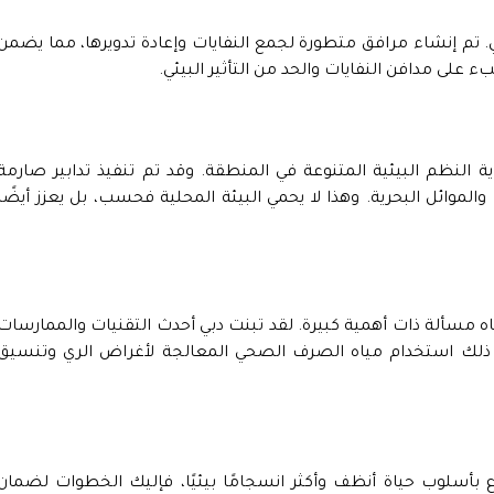
ي. تم إنشاء مرافق متطورة لجمع النفايات وإعادة تدويرها، مما يضمن
ء على مدافن النفايات والحد من التأثير البيئي.
اية النظم البيئية المتنوعة في المنطقة. وقد تم تنفيذ تدابير صارمة
الموائل البحرية. وهذا لا يحمي البيئة المحلية فحسب، بل يعزز أيضًا
ه مسألة ذات أهمية كبيرة. لقد تبنت دبي أحدث التقنيات والممارسات
ذلك استخدام مياه الصرف الصحي المعالجة لأغراض الري وتنسيق
اع بأسلوب حياة أنظف وأكثر انسجامًا بيئيًا، فإليك الخطوات لضمان