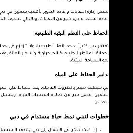
تحظى إدارة النفايات وإعادة التدوير بأهمية قصوى في دب
إعادة استخدام جزء كبير من النفايات، وبالتالي تخفيف العب
الحفاظ على النظم البيئية الطبيعية
تفتخر دبي كثيراً بمحمياتها الطبيعية ولا تتزعزع في حم
لحماية المناظر الطبيعية الصحراوية وأشجار المانغروف و
نمو السياحة البيئية.
تدابير الحفاظ على المياه
في منطقة تتميز بالظروف القاحلة، يعد الحفاظ على الميا
لتحقيق أقصى قدر من كفاءة استخدام المياه. ويشمل 
الحدائق.
خطوات لتبني نمط حياة مستدام في دبي
إذا كنت تفكر في الانتقال إلى دبي بهدف الاستمت