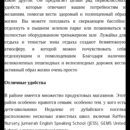
какой другой. Он предлагает целый ряд первоклассных
удобств, которые отвечают вашим потребностям и
желаниям, помогая вести здоровый и полноценный образ
жизни. Вы можете поплавать в сверкающем бассейне,
отдохнуть в пышном зеленом парке или позаниматься в
полностью оборудованном тренажерном зале. Лужайка для
отдыха и тенистые зоны отдыха создают безмятежную
атмосферу, в которой можно почувствовать себя
отдохнувшим и помолодевшим. Благодаря наличию
великолепных пешеходных и велосипедных дорожек вести
активный образ жизни очень просто.
Отличные удобства
В районе имеется множество продуктовых магазинов. Этот
район особенно нравится семьям, особенно тем, у кого есть
дети-школьники. Недалеко от дубайского поселка
расположено несколько известных школ, включая Raffles
Nursery, Jumeirah English Speaking School (JESS), GEMS United