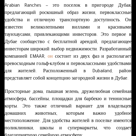
Arabian Ranches − это поселок в пригороде Дубая,
предлагающий роскошный образ жизни, первоклассные
удобства и отличную транспортную доступность. Он
известен великолепными виллами и красивыми
таунхаусами, привлекающими инвесторов. Это первое в
Дубае сообщество с бесплатной арендой, предлагающее
инвесторам широкий выбор недвижимости. Разработанный
компанией EMAAR,
он
состоит из двух фаз и располагает
превосходным гольф-клубом и первоклассными удобствами
для жителей. Расположенный в Dubailand, район
представляет собой концепцию загородной жизни в Дубае.
Просторные дома, пышная зелень, дружелюбная семейная
атмосфера, бассейны, площадки для барбекю и теннисные
корты. Это также отличный вариант для владельцев
домашних животных, которым важно удобное
местоположение. Для удобства жителей в поселке имеются
поликлиники, школы и супермаркеты, что создает
благоприятную семейную атмосферу.