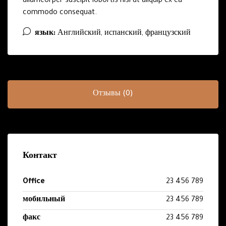
ullamcorper suscipit lobortis nisl ut aliquip ex ea
commodo consequat.
язык:
Английский, испанский, французский
Отзывы (0)
Контакт
Office
23 456 789
мобильный
23 456 789
факс
23 456 789