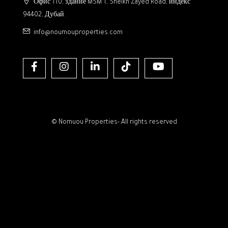
Офис 110, здание MSM 1, Sheikh Zayed Road, индекс
94402, Дубай.
info@noumouproperties.com
© Nomuou Properties- All rights reserved