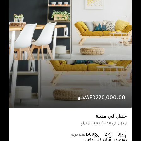
AED220,000.00/مو
جديل في مدينة
جديل في مدينة جميرا ليفينج
1500
2
3
قدم مربع
دور علوي, شقة, فيلا, مكتب