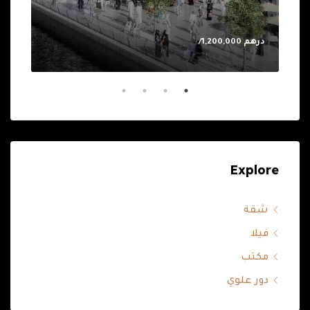
درهم 1,200,000/
0.00
Explore
شقة
فيلا
مكتب
دور علوي