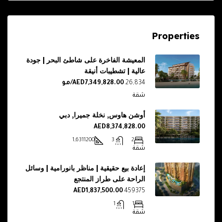
Properties
المعيشة الفاخرة على شاطئ البحر | جودة
عالية | تشطيبات أنيقة
26,834
AED7,349,828.00/مو
شقة
أوشن هاوس, نخلة جميرا, دبي
AED8,374,828.00
1,631
1200
3
2
شقة
إعادة بيع حقيقية | مناظر بانورامية | وسائل
الراحة على طراز المنتجع
AED1,837,500.00
459375
1
1
شقة