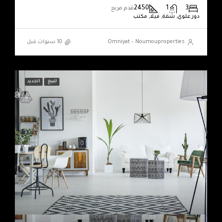
2450
1
3
قدم مربع
دور علوي, شقة, فيلا, مكتب
Omniyat – Noumouproperties
للبيع
الجديد