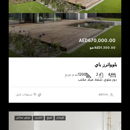
AED670,000.00
AED1,300.00/مو
بلوواترز باي
1200
2
4
قدم مربع
دور علوي, شقة, فيلا, مكتب
admin
للإيجار
للبيع
الجديد
عرض ساخن