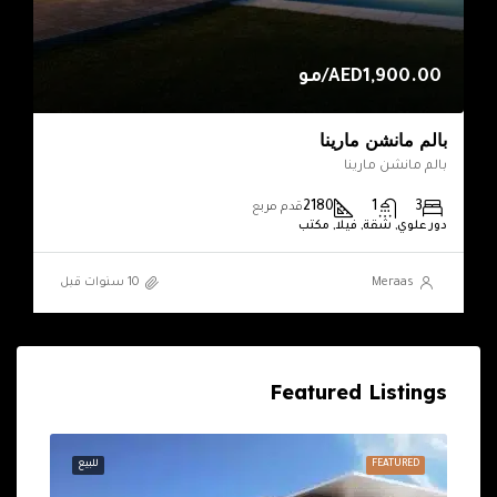
AED1,900.00/مو
بالم مانشن مارينا
بالم مانشن مارينا
2180
1
3
قدم مربع
دور علوي, شقة, فيلا, مكتب
Meraas
Featured Listings
إيجار
FEATURED
للبيع
URED