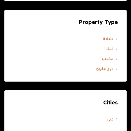
Property Type
شقة
فيلا
مكتب
دور علوي
Cities
دبي