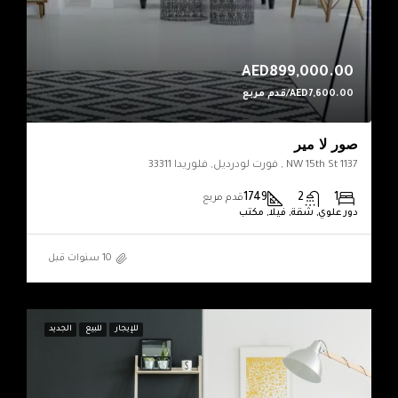
AED899,000.00
AED7,600.00/قدم مربع
صور لا مير
1137 NW 15th St , فورت لودرديل, فلوريدا 33311
1749
2
1
قدم مربع
دور علوي, شقة, فيلا, مكتب
للإيجار
للبيع
الجديد