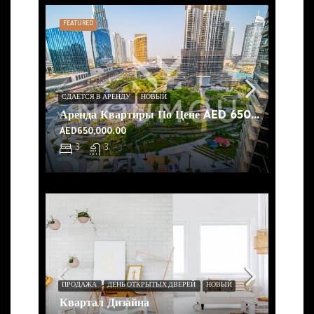
FEATURED
СДАЕТСЯ В АРЕНДУ
НОВЫЙ
Аренда Квартиры По Цене AED 650 000 В Центре Дубая – Noumouproperties
AED650,000.00
3
3
ПРОДАЖА
ДЕНЬ ОТКРЫТЫХ ДВЕРЕЙ
НОВЫЙ
Квартал Дизайна