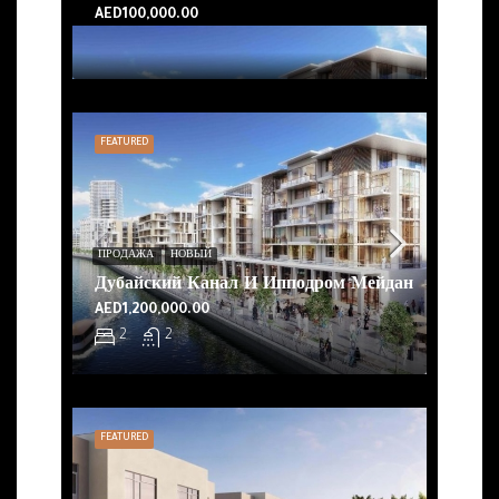
AED100,000.00
FEATURED
ПРОДАЖА
НОВЫЙ
Дубайский Канал И Ипподром Мейдан
AED1,200,000.00
2
2
FEATURED