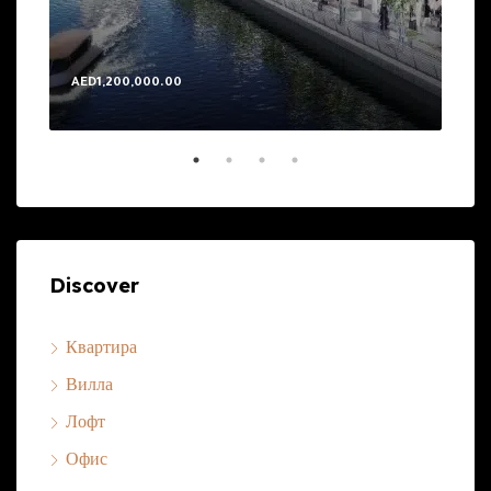
AED1,200,000.00
AED
Discover
Квартира
Вилла
Лофт
Офис