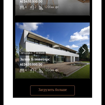
AED670,000.00
4
2
1200
кв. фт
ПРОДАЖА
НОВЫЙ
Залив Блювотерс
AED670,000.00
4
2
1200
кв. фт
Загрузить больше